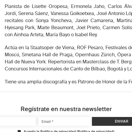
Pianista de Lisette Oropesa, Ermonela Jaho, Carlos Álva
Jordi, Serena Sáenz, Vanessa Goikoetxea, José Antonio Ló
recitales con Sonya Yoncheva, Javier Camarena, Martina
Hyesang Park, Maite Beaumont, Joel Prieto, Carmen Solí
con Ainhoa Arteta, María Bayo o Isabel Rey.
Actúa en la Staatsoper de Viena, ROF Pesaro, Festivales d
Moscú, Smetana Hall de Praga, Opernhaus Zürich, Ópera 
Hall de Nueva York. Repertorista en Masterclass de T. Berga
Concursos Internacionales de Canto de Bilbao, Bogotá y L
Tiene una amplia discografía y es Patrono de Honor de la F
Regístrate en nuestra newsletter
Acepto la Política de privacidad
(
Política de privacidad
)