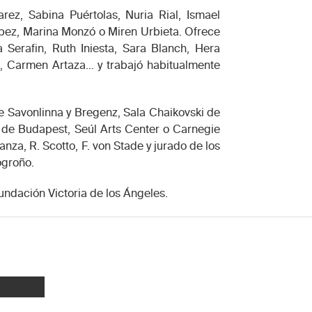
rez, Sabina Puértolas, Nuria Rial, Ismael
pez, Marina Monzó o Miren Urbieta. Ofrece
 Serafin, Ruth Iniesta, Sara Blanch, Hera
s, Carmen Artaza… y trabajó habitualmente
e Savonlinna y Bregenz, Sala Chaikovski de
de Budapest, Seúl Arts Center o Carnegie
nza, R. Scotto, F. von Stade y jurado de los
ogroño.
undación Victoria de los Ángeles.