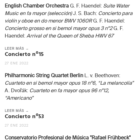
English Chamber Orchestra
G. F. Haendel:
Suite Water
Music en fa mayor (selección)
J. S. Bach:
Concierto para
violín y oboe en do menor BWV 1060R
G. F. Haendel:
Concierto grosso en si bemol mayor opus 3 nº2
G. F.
Haendel:
Arrival of the Queen of Sheba HWV 67
LEER MÁS →
Concierto nº15
27 ENE 2022
Philharmonic String Quartet Berlin
L. v. Beethoven:
Cuarteto en si bemol mayor opus 18 nº6, “La melancolía”
A. Dvořák:
Cuarteto en fa mayor opus 96 nº12,
“Americano”
LEER MÁS →
Concierto nº53
27 ENE 2022
Conservatorio Profesional de Música "Rafael Frühbeck"