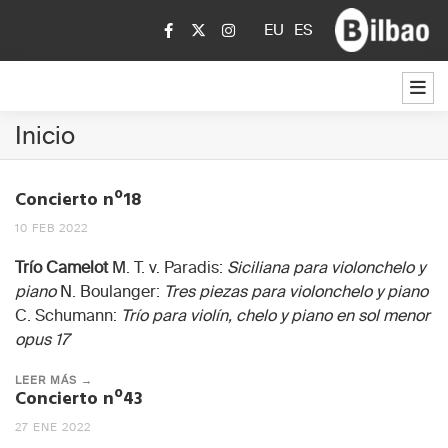
EU
ES
Inicio
Concierto nº18
10 FEB 2022
Trío Camelot
M. T. v. Paradis:
Siciliana para violonchelo y
piano
N. Boulanger:
Tres piezas para violonchelo y piano
C. Schumann:
Trío para violín, chelo y piano en sol menor
opus 17
LEER MÁS →
Concierto nº43
27 ENE 2022