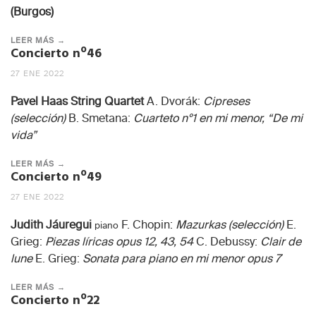
(Burgos)
LEER MÁS →
Concierto nº46
27 ENE 2022
Pavel Haas String Quartet
A. Dvorák:
Cipreses
(selección)
B. Smetana:
Cuarteto nº1 en mi menor, “De mi
vida”
LEER MÁS →
Concierto nº49
27 ENE 2022
Judith Jáuregui
F. Chopin:
Mazurkas (selección)
E.
piano
Grieg:
Piezas líricas opus 12, 43, 54
C. Debussy:
Clair de
lune
E. Grieg:
Sonata para piano en mi menor opus 7
LEER MÁS →
Concierto nº22