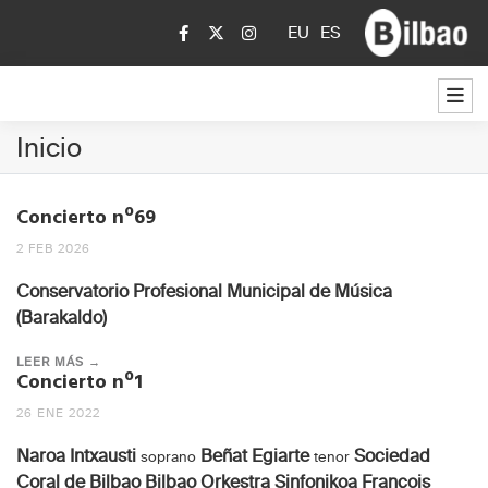
EU
ES
Inicio
Concierto nº69
2 FEB 2026
Conservatorio Profesional Municipal de Música
(Barakaldo)
LEER MÁS →
Concierto nº1
26 ENE 2022
Naroa Intxausti
Beñat Egiarte
Sociedad
soprano
tenor
Coral de Bilbao
Bilbao Orkestra Sinfonikoa
François