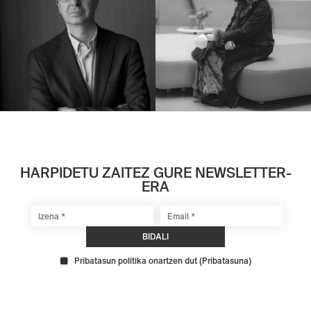
HARPIDETU ZAITEZ GURE NEWSLETTER-
ERA
Pribatasun politika onartzen dut
(
Pribatasuna
)