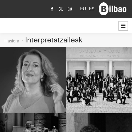
EU
ES
Interpretatzaileak
Hasiera